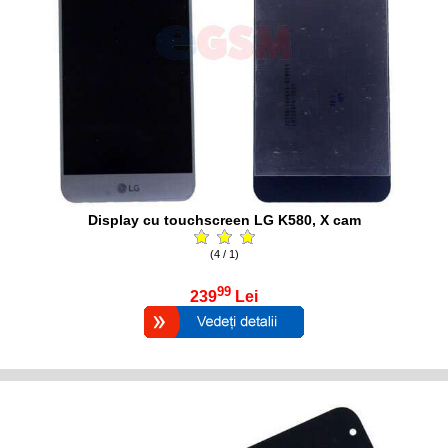
Display cu touchscreen LG K580, X cam
(4 / 1)
99
239
Lei