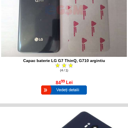
Capac baterie LG G7 ThinQ, G710 argintiu
(4 / 1)
99
84
Lei