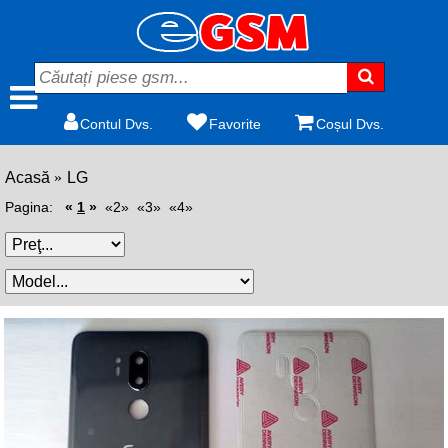
Contul Dvs.
Favorite
Coșul Dvs.
Acasă
LG
Pagina:
«
1
»
«2»
«3»
«4»