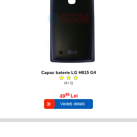
Capac baterie LG H815 G4
(4 / 1)
99
49
Lei