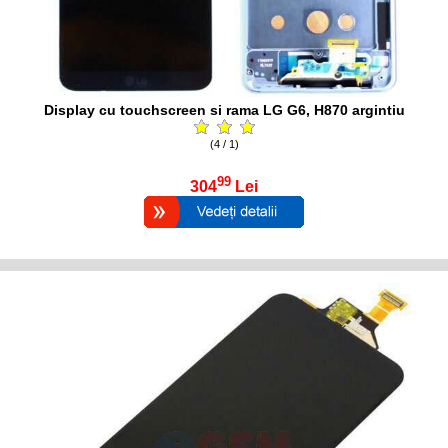
Display cu touchscreen si rama LG G6, H870 argintiu
(4 / 1)
99
304
Lei