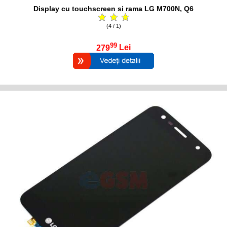
Display cu touchscreen si rama LG M700N, Q6
(4 / 1)
99
279
Lei