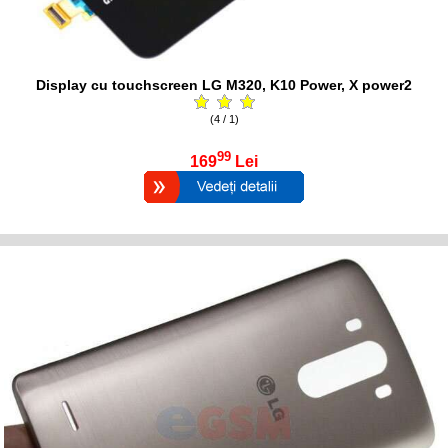
Display cu touchscreen LG M320, K10 Power, X power2
(4 / 1)
99
169
Lei