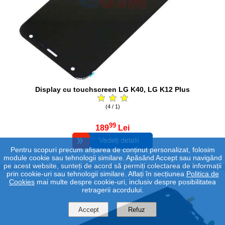
Display cu touchscreen LG K40, LG K12 Plus
(4 / 1)
99
189
Lei
Pentru scopuri precum afișarea de conținut personalizat, folosim
module cookie sau tehnologii similare. Apăsând Accept sau navigând
pe acest website, sunteți de acord să permiți colectarea de informații
prin cookie-uri sau tehnologii similare. Aflați în secțiunea
Politica de
Cookies
mai multe despre cookie-uri, inclusiv despre posibilitatea
retragerii acordului.