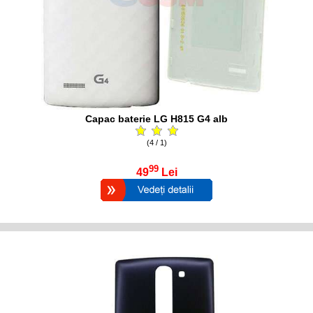
Capac baterie LG H815 G4 alb
(4 / 1)
99
49
Lei