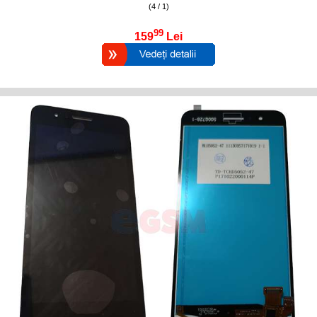
(4 / 1)
99
159
Lei