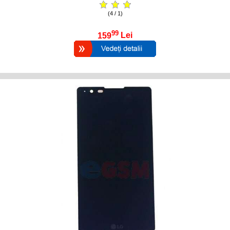
(4 / 1)
99
159
Lei