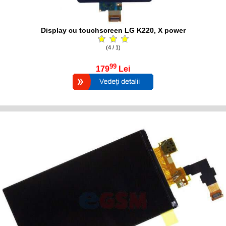
Display cu touchscreen LG K220, X power
(4 / 1)
99
179
Lei