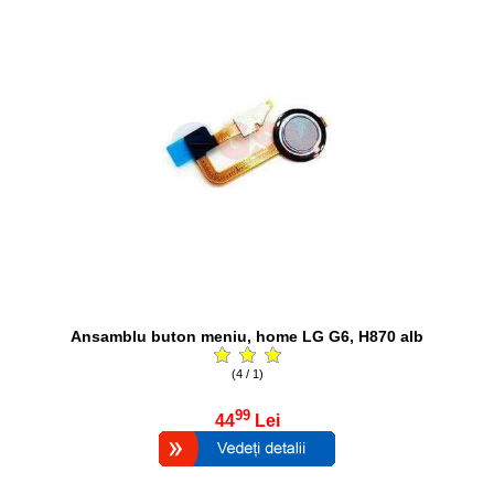
Ansamblu buton meniu, home LG G6, H870 alb
(4 / 1)
99
44
Lei