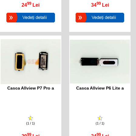
99
99
24
Lei
34
Lei
Casca Allview P7 Pro a
Casca Allview P6 Lite a
(1 / 1)
(1 / 1)
99
99