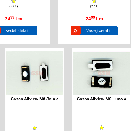
(2 / 1)
(2 / 1)
99
99
24
Lei
24
Lei
Casca Allview M8 Join a
Casca Allview M9 Luna a