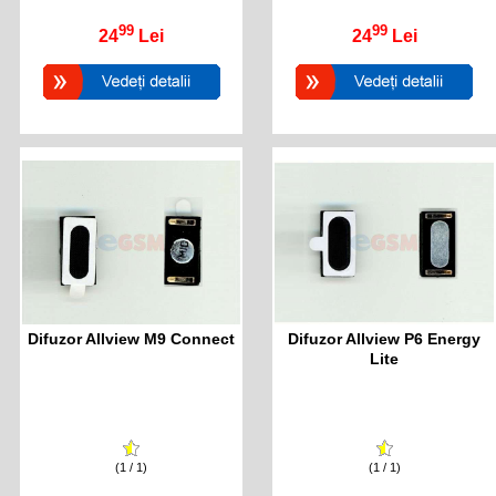
99
99
24
Lei
24
Lei
Difuzor Allview M9 Connect
Difuzor Allview P6 Energy
Lite
(1 / 1)
(1 / 1)