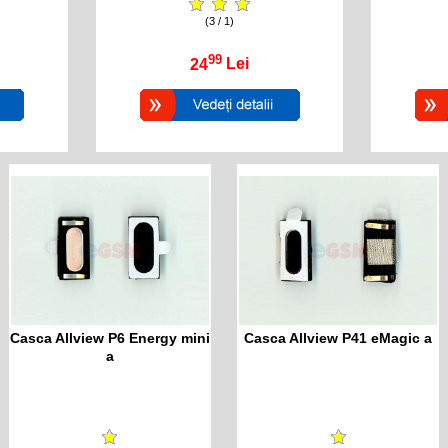
(3 / 1)
99
24
Lei
Casca Allview P6 Energy mini
Casca Allview P41 eMagic a
a