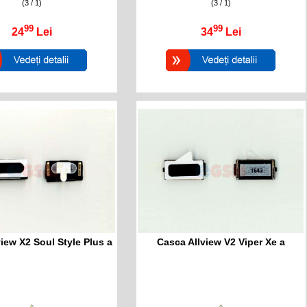
(3 / 1)
(3 / 1)
99
99
24
Lei
34
Lei
iew X2 Soul Style Plus a
Casca Allview V2 Viper Xe a