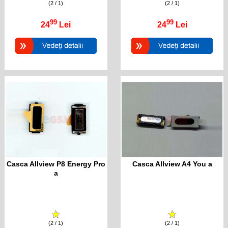
(2 / 1)
(2 / 1)
99
99
24
Lei
24
Lei
Casca Allview P8 Energy Pro
Casca Allview A4 You a
a
(2 / 1)
(2 / 1)