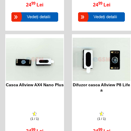
99
99
24
Lei
24
Lei
Casca Allview AX4 Nano Plus
Difuzor casca Allview P8 Life
a
(1 / 1)
(1 / 1)
99
99