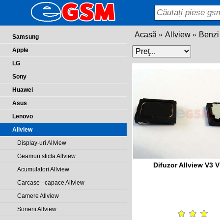
Acasă
Allview
Benzi 
Samsung
Apple
LG
Sony
Huawei
Asus
Lenovo
Allview
Display-uri Allview
Geamuri sticla Allview
Difuzor Allview V3 V
Acumulatori Allview
Carcase - capace Allview
Camere Allview
Sonerii Allview