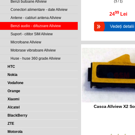
(3 / 1)
Benzi butoane Allview
Conectori alimentare - date Allview
99
24
Lei
Antene - cabluri antena Allview
Benzi audio - difuzoare Allview
Suport - cititor SIM Allview
Microfoane Allview
Motorase vibratoare Allview
Huse - huse 360 grade Allview
HTC
Nokia
Vodafone
Orange
Xiaomi
Casca Allview X2 So
Alcatel
BlackBerry
ZTE
Motorola