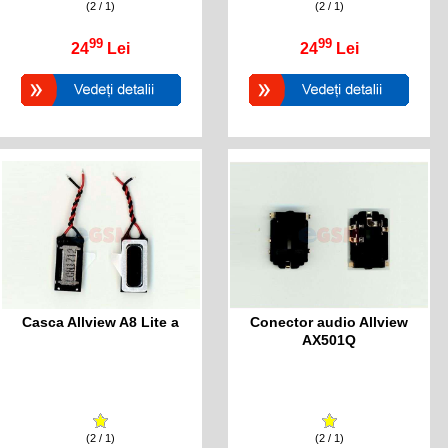
(2 / 1)
(2 / 1)
99
99
24
Lei
24
Lei
Casca Allview A8 Lite a
Conector audio Allview
AX501Q
(2 / 1)
(2 / 1)