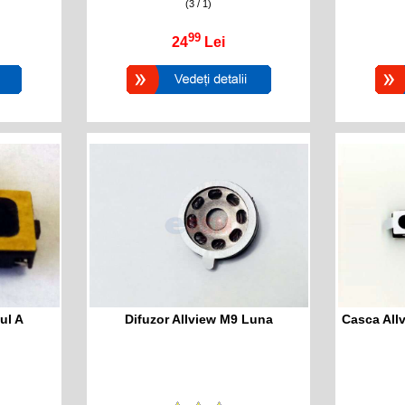
(3 / 1)
99
24
Lei
ul A
Difuzor Allview M9 Luna
Casca Allv