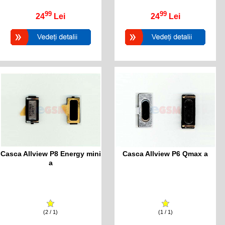
99
99
24
Lei
24
Lei
Casca Allview P8 Energy mini
Casca Allview P6 Qmax a
a
(2 / 1)
(1 / 1)