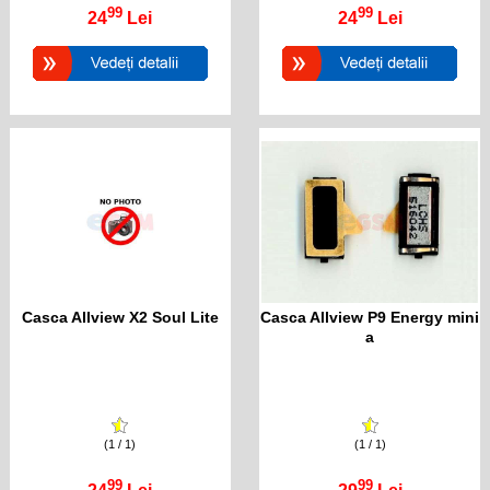
99
99
24
Lei
24
Lei
Casca Allview X2 Soul Lite
Casca Allview P9 Energy mini
a
(1 / 1)
(1 / 1)
99
99