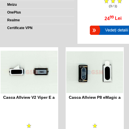
Meizu
(3 / 1)
OnePlus
99
24
Lei
Realme
Certificate VPN
Casca Allview V2 Viper E a
Casca Allview P8 eMagic a