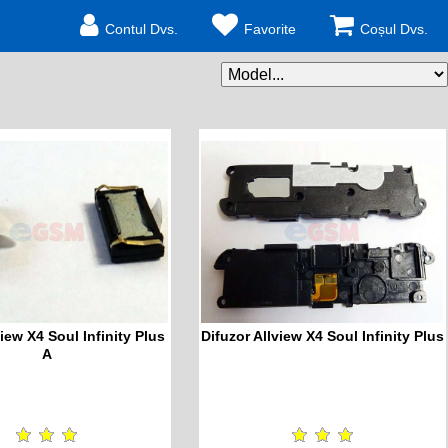
Contul Dvs.
Favorite
Coșul Dvs.
iew X4 Soul Infinity Plus
Difuzor Allview X4 Soul Infinity Plus
A