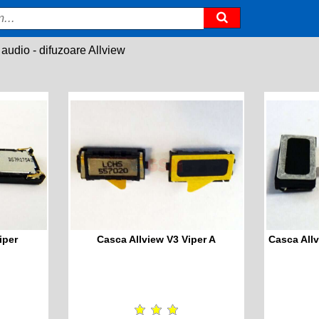
audio - difuzoare Allview
iper
Casca Allview V3 Viper A
Casca Allv