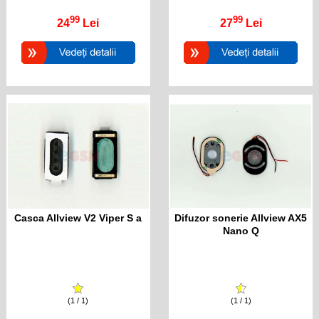
99
99
24
Lei
27
Lei
Casca Allview V2 Viper S a
Difuzor sonerie Allview AX5
Nano Q
(1 / 1)
(1 / 1)