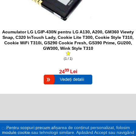
Acumulator LG LGIP-430N pentru LG A130, A200, GM360 Viewty
Snap, C320 InTouch Lady, Cookie Lite T300, Cookie Style T310,
Cookie WiFi T310i, GS290 Cookie Fresh, GS390 Prime, GU200,
GW300, Wink Style T310
(1 / 1)
99
24
Lei
Pentru scopuri precum afișarea de conținut personalizat, folosim
Copyright © 2017 - 2026 eGSM
module cookie sau tehnologii similare. Apăsând Accept sau navigând