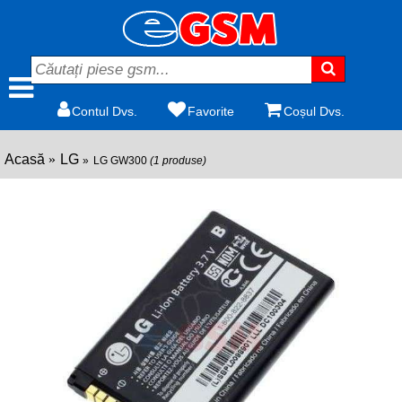
Contul Dvs.
Favorite
Coșul Dvs.
Acasă
LG
LG GW300
(1 produse)