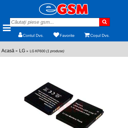
Contul Dvs.
Favorite
Coșul Dvs.
Acasă
LG
LG KF600
(1 produse)