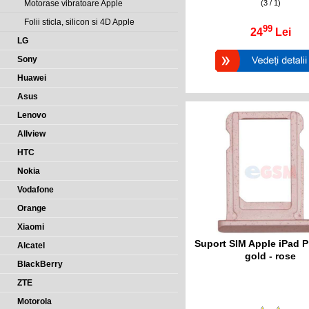
(3 / 1)
Motorase vibratoare Apple
Folii sticla, silicon si 4D Apple
99
24
Lei
LG
Sony
Huawei
Asus
Lenovo
Allview
HTC
Nokia
Vodafone
Orange
Xiaomi
Suport SIM Apple iPad Pr
Alcatel
gold - rose
BlackBerry
ZTE
Motorola