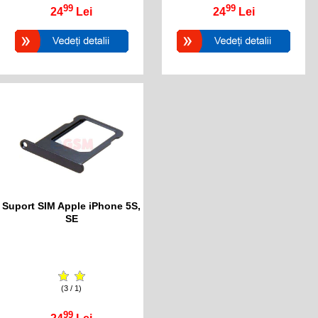
99
99
24
Lei
24
Lei
Suport SIM Apple iPhone 5S,
SE
(3 / 1)
99