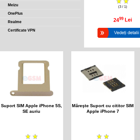
Meizu
(3 / 1)
OnePlus
99
24
Lei
Realme
Certificate VPN
Suport SIM Apple iPhone 5S,
Măreşte Suport cu cititor SIM
SE auriu
Apple iPhone 7