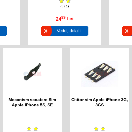
(3 / 1)
99
24
Lei
Mecanism scoatere Sim
Cititor sim Apple iPhone 3G,
Apple iPhone 5S, SE
3GS