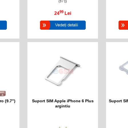
(3 / 1)
99
24
Lei
o (9.7")
Suport SIM Apple iPhone 6 Plus
Suport SI
argintiu