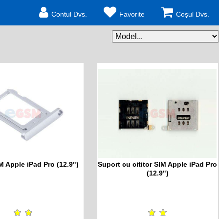
Contul Dvs.
Favorite
Coșul Dvs.
M Apple iPad Pro (12.9")
Suport cu cititor SIM Apple iPad Pro
(12.9")