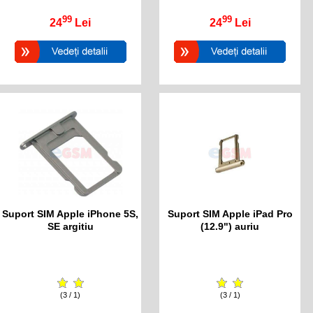
99
99
24
Lei
24
Lei
Suport SIM Apple iPhone 5S,
Suport SIM Apple iPad Pro
SE argitiu
(12.9") auriu
(3 / 1)
(3 / 1)