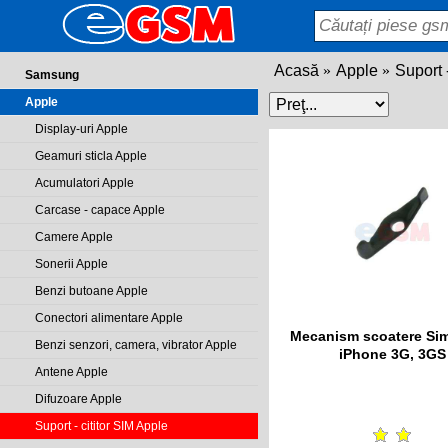
Acasă
Apple
Suport 
Samsung
Apple
Display-uri Apple
Geamuri sticla Apple
Acumulatori Apple
Carcase - capace Apple
Camere Apple
Sonerii Apple
Benzi butoane Apple
Conectori alimentare Apple
Mecanism scoatere Si
Benzi senzori, camera, vibrator Apple
iPhone 3G, 3GS
Antene Apple
Difuzoare Apple
Suport - cititor SIM Apple