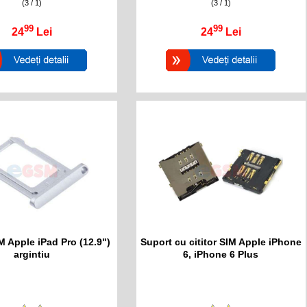
(3 / 1)
(3 / 1)
99
99
24
Lei
24
Lei
M Apple iPad Pro (12.9")
Suport cu cititor SIM Apple iPhone
argintiu
6, iPhone 6 Plus