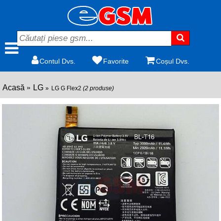
Contul Dvs.
Favorite
Coșul Dvs.
Acasă
LG
LG G Flex2
(2 produse)