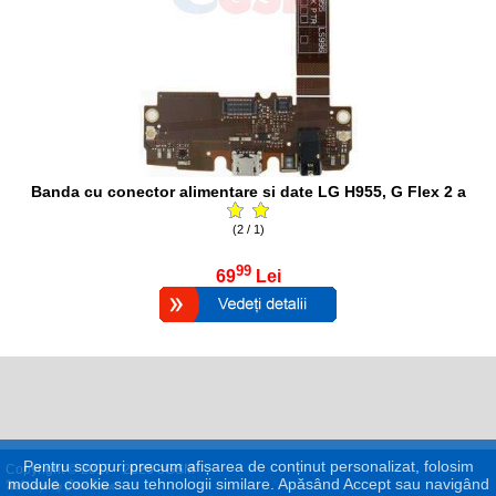
Banda cu conector alimentare si date LG H955, G Flex 2 a
(2 / 1)
99
69
Lei
Pentru scopuri precum afișarea de conținut personalizat, folosim
Copyright © 2017 - 2026 eGSM
module cookie sau tehnologii similare. Apăsând Accept sau navigând