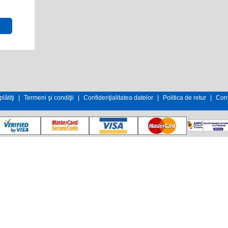
lătiţi
|
Termeni şi condiţii
|
Confidenţialitatea datelor
|
Politica de retur
|
Cont