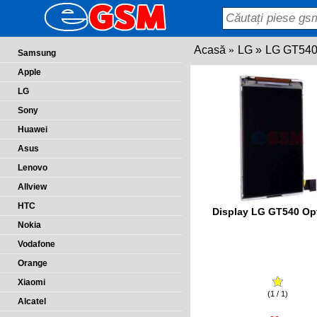
Acasă
LG
LG GT540
Samsung
Apple
LG
Sony
Huawei
Asus
Lenovo
Allview
HTC
Display LG GT540 Op
Nokia
Vodafone
Orange
Xiaomi
(1 / 1)
Alcatel