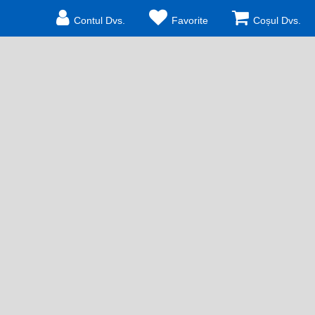
Contul Dvs.
Favorite
Coșul Dvs.