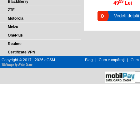
99
BlackBerry
49
Lei
ZTE
Motorola
Meizu
OnePlus
Realme
Certificate VPN
Copyright © 2017 - 2026 eGSM
Blog
|
Cum cumpăraţi
|
Cum p