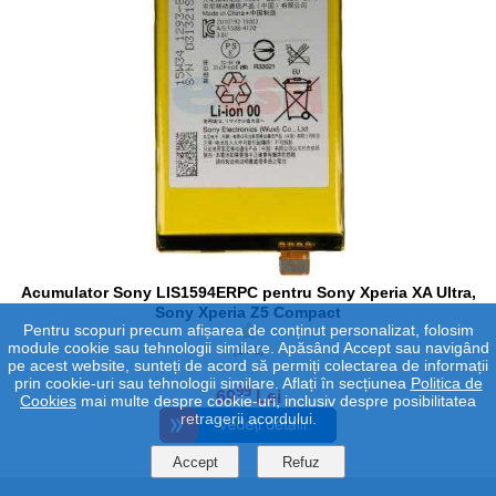
Acumulator Sony LIS1594ERPC pentru Sony Xperia XA Ultra,
Sony Xperia Z5 Compact
Pentru scopuri precum afișarea de conținut personalizat, folosim
module cookie sau tehnologii similare. Apăsând Accept sau navigând
(1 / 1)
pe acest website, sunteți de acord să permiți colectarea de informații
prin cookie-uri sau tehnologii similare. Aflați în secțiunea
Politica de
99
69
Lei
Cookies
mai multe despre cookie-uri, inclusiv despre posibilitatea
retragerii acordului.