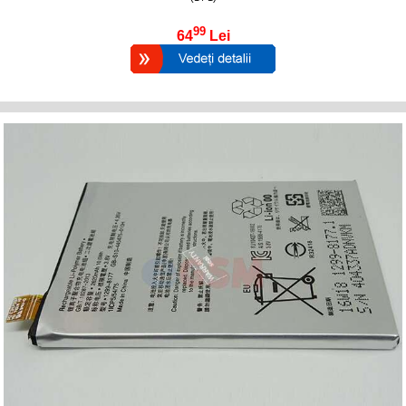
99
64
Lei