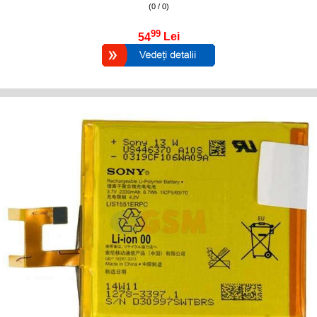
(0 / 0)
99
54
Lei