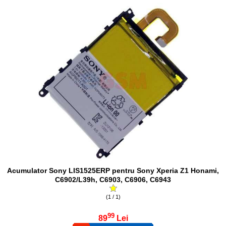
Acumulator Sony LIS1525ERP pentru Sony Xperia Z1 Honami,
C6902/L39h, C6903, C6906, C6943
(1 / 1)
99
89
Lei