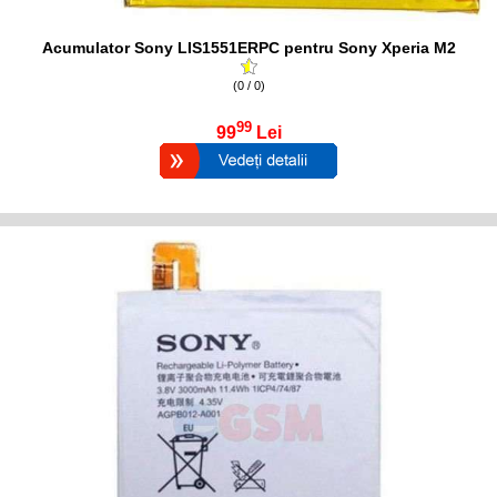
Acumulator Sony LIS1551ERPC pentru Sony Xperia M2
(0 / 0)
99
99
Lei