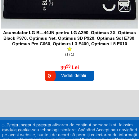
Acumulator LG BL-44JN pentru LG A290, Optimus 2X, Optimus
Black P970, Optimus Net, Optimus 3D P920, Optimus Sol E730,
Optimus Pro C660, Optimus L3 E400, Optimus L5 E610
(1 / 1)
99
39
Lei
Pentru scopuri precum afișarea de conținut personalizat, folosim
Copyright © 2017 - 2026 eGSM
module cookie sau tehnologii similare. Apăsând Accept sau navigând
pe acest website, sunteți de acord să permiți colectarea de informații