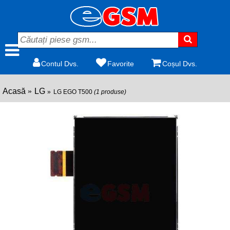
Contul Dvs.
Favorite
Coșul Dvs.
Acasă
LG
LG EGO T500
(1 produse)