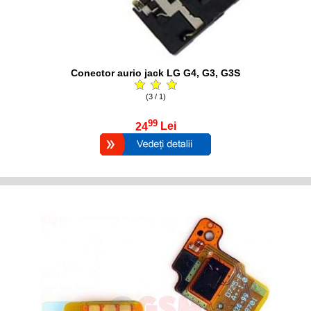
Conector aurio jack LG G4, G3, G3S
(3 / 1)
99
24
Lei