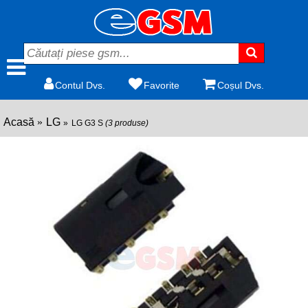
Contul Dvs.
Favorite
Coșul Dvs.
Acasă
LG
LG G3 S
(3 produse)