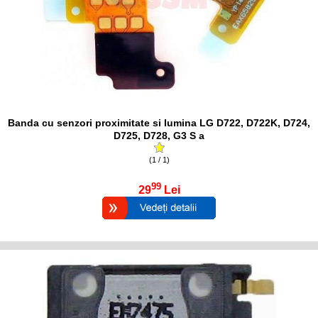
Banda cu senzori proximitate si lumina LG D722, D722K, D724,
D725, D728, G3 S a
(1 / 1)
99
29
Lei