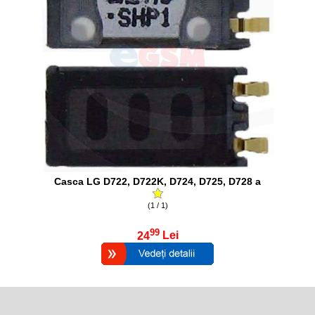
Casca LG D722, D722K, D724, D725, D728 a
(1 / 1)
99
24
Lei