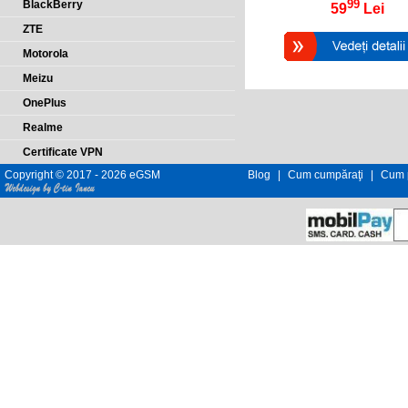
99
BlackBerry
59
Lei
ZTE
Motorola
Meizu
OnePlus
Realme
Certificate VPN
Copyright © 2017 - 2026 eGSM
Blog
|
Cum cumpăraţi
|
Cum p