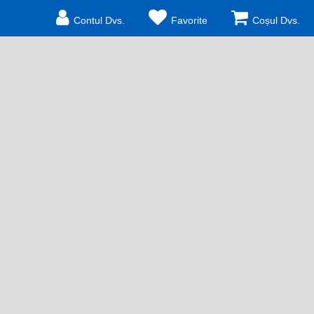
Contul Dvs.
Favorite
Coșul Dvs.