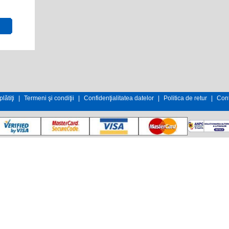
lătiţi
|
Termeni şi condiţii
|
Confidenţialitatea datelor
|
Politica de retur
|
Cont