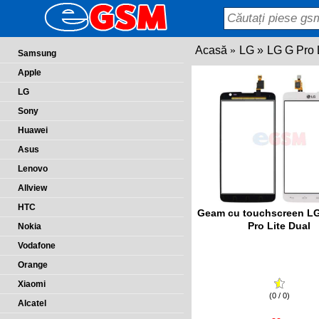
Acasă
LG
LG G Pro 
Samsung
Apple
LG
Sony
Huawei
Asus
Lenovo
Allview
HTC
Geam cu touchscreen LG
Pro Lite Dual
Nokia
Vodafone
Orange
Xiaomi
(0 / 0)
Alcatel