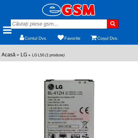
Contul Dvs.
Favorite
Coșul Dvs.
Acasă
LG
LG L50
(1 produse)