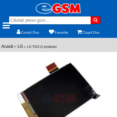
Contul Dvs.
Favorite
Coșul Dvs.
Acasă
LG
LG T315
(1 produse)