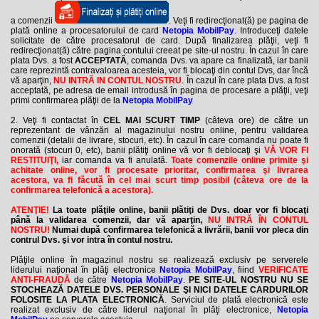
a comenzii
. Veţi fi redirecţionat(ă) pe pagina de
plată online a procesatorului de card
Netopia MobilPay
.
Introduceţi datele
solicitate de către procesatorul de card. După finalizarea plăţii, veţi fi
redirecţionat(ă) către pagina contului creeat pe site-ul nostru. În cazul în care
plata Dvs. a fost
ACCEPTATĂ
, comanda Dvs. va apare ca finalizată, iar banii
care reprezintă contravaloarea acesteia, vor fi blocaţi din contul Dvs, dar încă
vă aparţin,
NU INTRĂ IN CONTUL NOSTRU
. În cazul în care plata Dvs. a fost
acceptată, pe adresa de email introdusă în pagina de procesare a plăţii, veţi
primi confirmarea plăţii de la
Netopia MobilPay
2. Veţi fi contactat în
CEL MAI SCURT TIMP
(câteva ore) de către un
reprezentant de vânzări al magazinului nostru online, pentru validarea
comenzii (detalii de livrare, stocuri, etc). În cazul în care comanda nu poate fi
onorată (stocuri 0, etc), banii plătiţi online vă vor fi deblocaţi şi
VĂ VOR FI
RESTITUIŢI,
iar comanda va fi anulată.
Toate comenzile online primite şi
achitate online, vor fi procesate prioritar, confirmarea şi livrarea
acestora, va fi făcută în cel mai scurt timp posibil (câteva ore de la
confirmarea telefonică a acestora).
ATENŢIE!
La toate plăţile online, banii plătiţi de Dvs. doar vor fi blocaţi
până la validarea comenzii, dar vă aparţin,
NU INTRĂ ÎN CONTUL
NOSTRU!
Numai după confirmarea telefonică a livrării, banii vor pleca din
contrul Dvs. şi vor intra în contul nostru.
Plăţile online în magazinul nostru se realizează exclusiv pe serverele
liderului naţional în plăţi electronice
Netopia MobilPay
, fiind
VERIFICATE
ANTI-FRAUDĂ
de către
Netopia MobilPay
.
PE SITE-UL NOSTRU NU SE
STOCHEAZĂ DATELE DVS. PERSONALE ŞI NICI DATELE CARDURILOR
FOLOSITE LA PLATA ELECTRONICĂ
. Serviciul de plată electronică este
realizat exclusiv de către liderul naţional în plăţi electronice,
Netopia