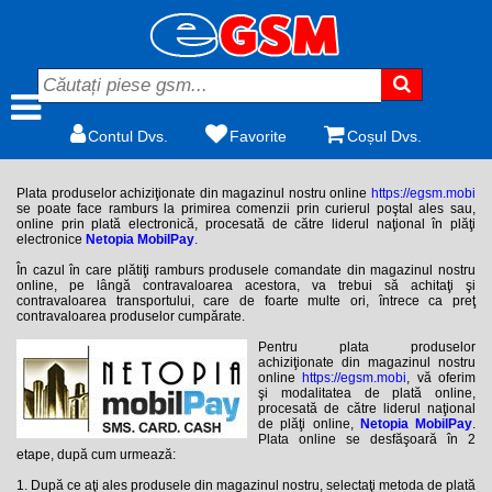
Contul Dvs.
Favorite
Coșul Dvs.
Plata produselor achiziţionate din magazinul nostru online
https://egsm.mobi
se poate face ramburs la primirea comenzii prin curierul poştal ales sau,
online prin plată electronică, procesată de către liderul naţional în plăţi
electronice
Netopia MobilPay
.
În cazul în care plătiţi ramburs produsele comandate din magazinul nostru
online, pe lângă contravaloarea acestora, va trebui să achitaţi şi
contravaloarea transportului, care de foarte multe ori, întrece ca preţ
contravaloarea produselor cumpărate.
Pentru plata produselor
achiziţionate din magazinul nostru
online
https://egsm.mobi
, vă oferim
şi modalitatea de plată online,
procesată de către liderul naţional
de plăţi online,
Netopia MobilPay
.
Plata online se desfăşoară în 2
etape, după cum urmează:
1. După ce aţi ales produsele din magazinul nostru, selectaţi metoda de plată