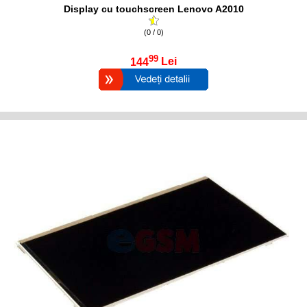
Display cu touchscreen Lenovo A2010
(0 / 0)
99
144
Lei