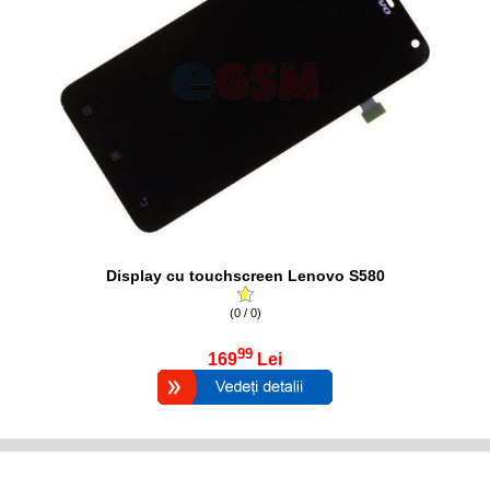
Display cu touchscreen Lenovo S580
(0 / 0)
99
169
Lei