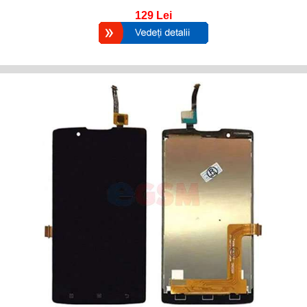
129
Lei