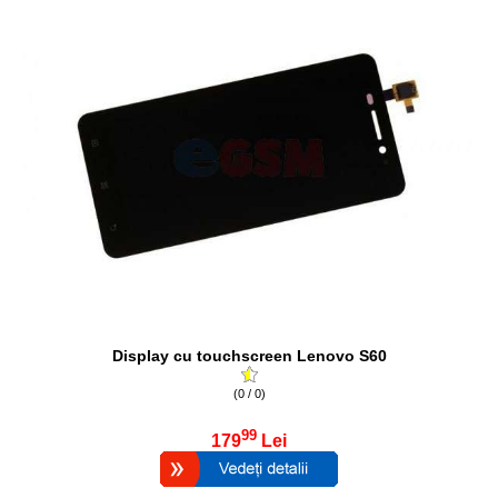
Display cu touchscreen Lenovo S60
(0 / 0)
99
179
Lei