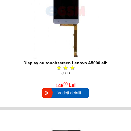
Display cu touchscreen Lenovo A5000 alb
(4 / 1)
99
149
Lei