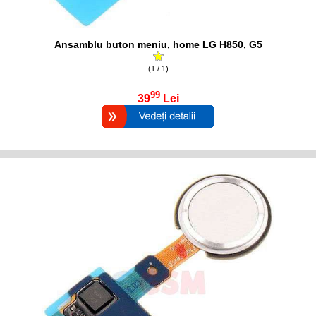
Ansamblu buton meniu, home LG H850, G5
(1 / 1)
99
39
Lei