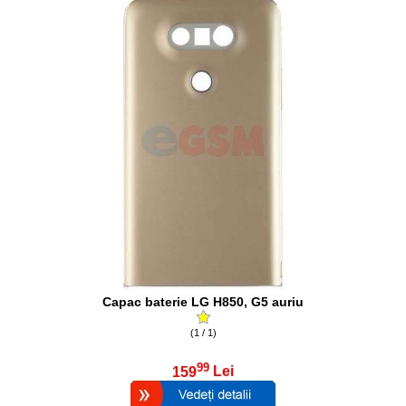
Capac baterie LG H850, G5 auriu
(1 / 1)
99
159
Lei