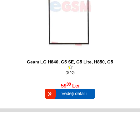
Geam LG H840, G5 SE, G5 Lite, H850, G5
(0 / 0)
99
59
Lei