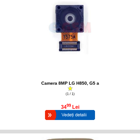
Camera 8MP LG H850, G5 a
(1 / 1)
99
34
Lei