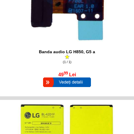
Banda audio LG H850, G5 a
(1 / 1)
99
49
Lei