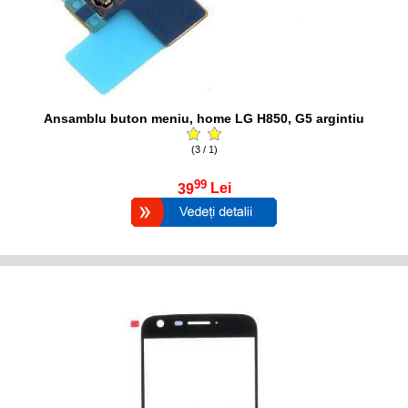
Ansamblu buton meniu, home LG H850, G5 argintiu
(3 / 1)
99
39
Lei