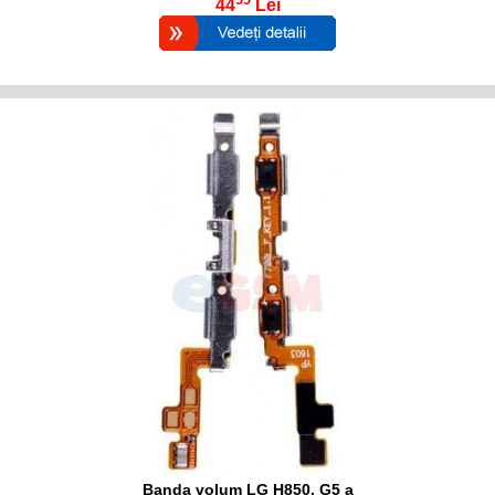
44
Lei
Banda volum LG H850, G5 a