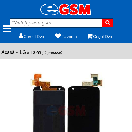
Contul Dvs.
Favorite
Coșul Dvs.
Acasă
LG
LG G5
(11 produse)