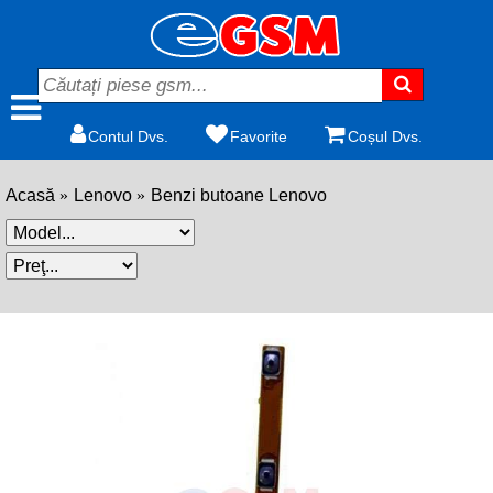
Contul Dvs.
Favorite
Coșul Dvs.
Acasă
Lenovo
Benzi butoane Lenovo