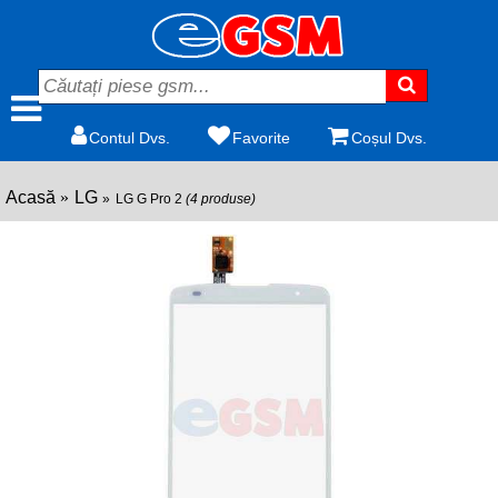
Contul Dvs.
Favorite
Coșul Dvs.
Acasă
LG
LG G Pro 2
(4 produse)