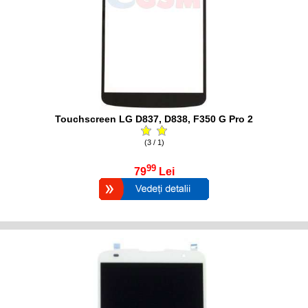
Touchscreen LG D837, D838, F350 G Pro 2
(3 / 1)
99
79
Lei