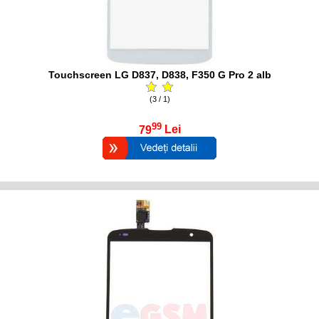
Touchscreen LG D837, D838, F350 G Pro 2 alb
(3 / 1)
99
79
Lei