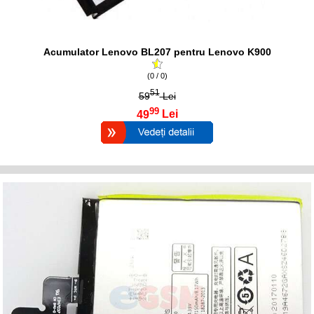
Acumulator Lenovo BL207 pentru Lenovo K900
(0 / 0)
51
59
Lei
99
49
Lei