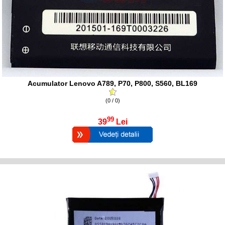
Acumulator Lenovo A789, P70, P800, S560, BL169
(0 / 0)
99
39
Lei