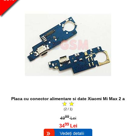
Placa cu conector alimentare si date Xiaomi Mi Max 2 a
(2 / 1)
99
49
Lei
99
34
Lei