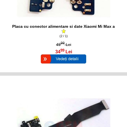
Placa cu conector alimentare si date Xiaomi Mi Max a
(2 / 1)
99
49
Lei
99
34
Lei