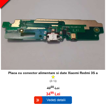
Placa cu conector alimentare si date Xiaomi Redmi 3S a
(2 / 1)
99
49
Lei
99
34
Lei