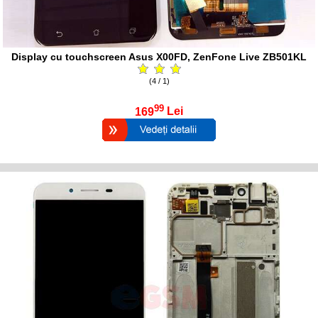
Display cu touchscreen Asus X00FD, ZenFone Live ZB501KL
(4 / 1)
99
169
Lei