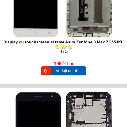
Display cu touchscreen si rama Asus Zenfone 3 Max ZC553KL
(3 / 1)
99
199
Lei