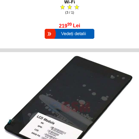
Wi-Fi
(3 / 1)
99
219
Lei