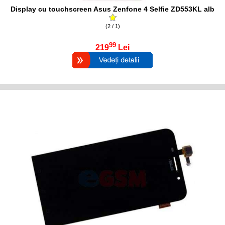
Display cu touchscreen Asus Zenfone 4 Selfie ZD553KL alb
(2 / 1)
99
219
Lei