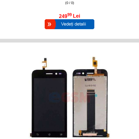
(0 / 0)
99
249
Lei