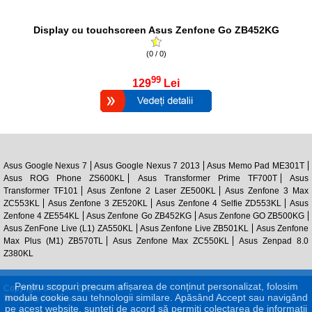
Display cu touchscreen Asus Zenfone Go ZB452KG
(0 / 0)
99
129
Lei
Asus Google Nexus 7
Asus Google Nexus 7 2013
Asus Memo Pad ME301T
Asus ROG Phone ZS600KL
Asus Transformer Prime TF700T
Asus
Transformer TF101
Asus Zenfone 2 Laser ZE500KL
Asus Zenfone 3 Max
ZC553KL
Asus Zenfone 3 ZE520KL
Asus Zenfone 4 Selfie ZD553KL
Asus
Zenfone 4 ZE554KL
Asus Zenfone Go ZB452KG
Asus Zenfone GO ZB500KG
Asus ZenFone Live (L1) ZA550KL
Asus Zenfone Live ZB501KL
Asus Zenfone
Max Plus (M1) ZB570TL
Asus Zenfone Max ZC550KL
Asus Zenpad 8.0
Z380KL
Pentru scopuri precum afișarea de conținut personalizat, folosim
Copyright © 2017 - 2026 eGSM
module cookie sau tehnologii similare. Apăsând Accept sau navigând
pe acest website, sunteți de acord să permiți colectarea de informații