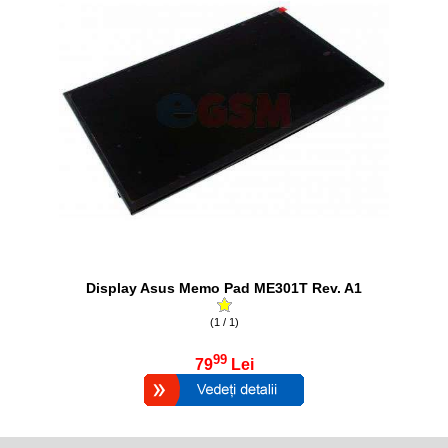
Display Asus Memo Pad ME301T Rev. A1
(1 / 1)
99
79
Lei