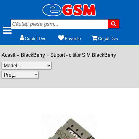
Contul Dvs.
Favorite
Coșul Dvs.
Acasă
BlackBerry
Suport - cititor SIM BlackBerry