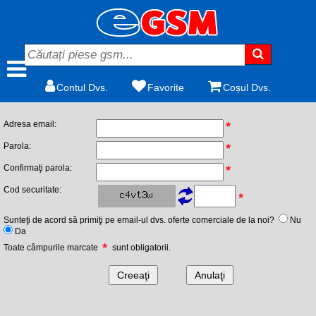
Contul Dvs.
Favorite
Coșul Dvs.
Adresa email:
Parola:
Confirmaţi parola:
Cod securitate:
Sunteţi de acord să primiţi pe email-ul dvs. oferte comerciale de la noi?
Nu
Da
Toate câmpurile marcate
sunt obligatorii.