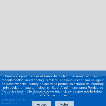
Pentru scopuri precum afișarea de conținut personalizat, folosim
module cookie sau tehnologii similare. Apăsând Accept sau navigând
Copyright © 2017 - 2026 eGSM
pe acest website, sunteți de acord să permiți colectarea de informații
prin cookie-uri sau tehnologii similare. Aflați în secțiunea
Politica de
Blog
|
Cum cumpăraţi
|
Cum plătiţi
|
Termeni şi condiţii
|
Confidenţialitatea
Cookies
mai multe despre cookie-uri, inclusiv despre posibilitatea
datelor
|
Politica de retur
|
Contact
retragerii acordului.
Actualizat: 29 iunie 2026
Autentificare