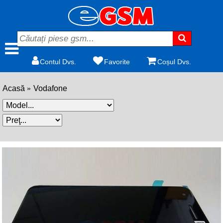
Contul Dvs.
Favorite
Coșul Dvs.
Acasă
Vodafone