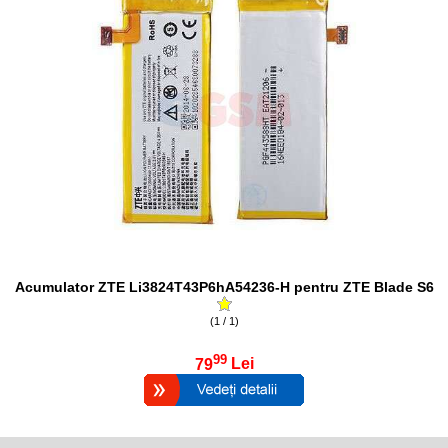
Acumulator ZTE Li3824T43P6hA54236-H pentru ZTE Blade S6
(1 / 1)
99
79
Lei