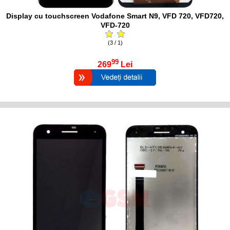
Display cu touchscreen Vodafone Smart N9, VFD 720, VFD720,
VFD-720
(3 / 1)
99
269
Lei