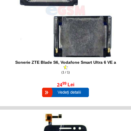
Sonerie ZTE Blade S6, Vodafone Smart Ultra 6 VE a
(1 / 1)
99
24
Lei