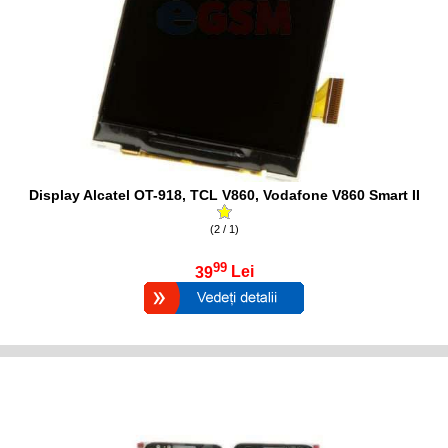
Display Alcatel OT-918, TCL V860, Vodafone V860 Smart II
(2 / 1)
99
39
Lei