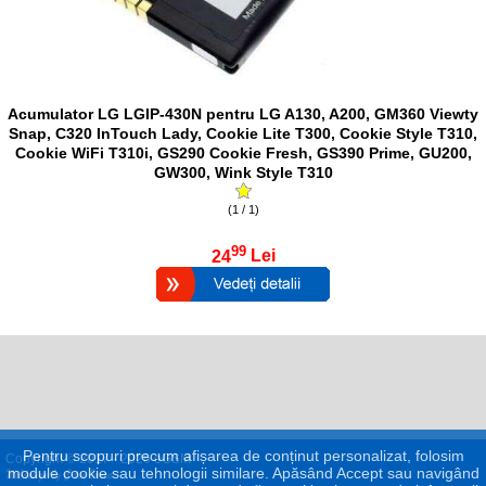
Acumulator LG LGIP-430N pentru LG A130, A200, GM360 Viewty
Snap, C320 InTouch Lady, Cookie Lite T300, Cookie Style T310,
Cookie WiFi T310i, GS290 Cookie Fresh, GS390 Prime, GU200,
GW300, Wink Style T310
(1 / 1)
99
24
Lei
Pentru scopuri precum afișarea de conținut personalizat, folosim
Copyright © 2017 - 2026 eGSM
module cookie sau tehnologii similare. Apăsând Accept sau navigând