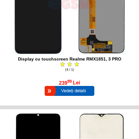
Display cu touchscreen Realme RMX1851, 3 PRO
(4 / 1)
99
239
Lei