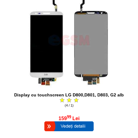
Display cu touchscreen LG D800,D801, D803, G2 alb
(4 / 1)
99
159
Lei