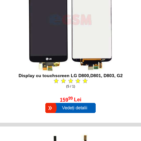
Display cu touchscreen LG D800,D801, D803, G2
(5 / 1)
99
159
Lei