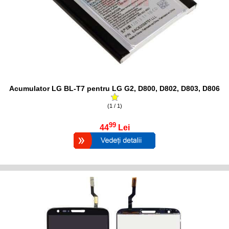
Acumulator LG BL-T7 pentru LG G2, D800, D802, D803, D806
(1 / 1)
99
44
Lei