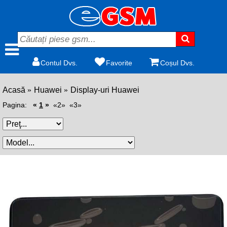
Contul Dvs.
Favorite
Coșul Dvs.
Acasă
Huawei
Display-uri Huawei
Pagina:
«
1
»
«2»
«3»