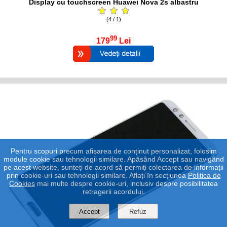
Display cu touchscreen Huawei Nova 2s albastru
(4 / 1)
99
179
Lei
Pentru scopuri precum afișarea de conținut personalizat, folosim
module cookie sau tehnologii similare. Apăsând Accept sau navigând
pe acest website, sunteți de acord să permiți colectarea de informații
prin cookie-uri sau tehnologii similare. Aflați în secțiunea
Politica de
Cookies
mai multe despre cookie-uri, inclusiv despre posibilitatea
retragerii acordului.