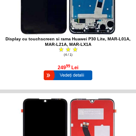
Display cu touchscreen si rama Huawei P30 Lite, MAR-L01A,
MAR-L21A, MAR-LX1A
(4 / 1)
99
249
Lei