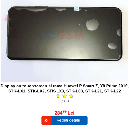
Display cu touchscreen si rama Huawei P Smart Z, Y9 Prime 2019,
STK-LX1, STK-LX2, STK-LX3, STK-L03, STK-L21, STK-L22
(4 / 1)
99
284
Lei