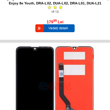
Enjoy 8e Youth, DRA-LX2, DUA-LX2, DRA-L01, DUA-L21
(4 / 1)
99
179
Lei