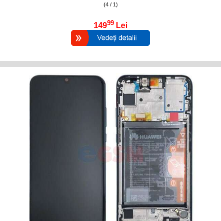
(4 / 1)
99
149
Lei