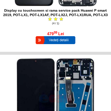
Display cu touchscreen si rama service pack Huawei P smart
2019, POT-LX1, POT-LX1AF, POT-LX2J, POT-LX1RUA, POT-LX3
(4 / 1)
99
479
Lei