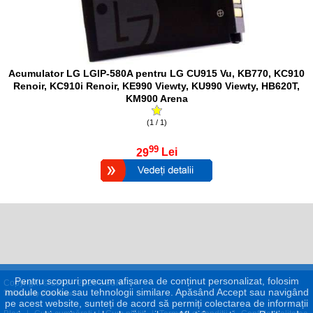
Acumulator LG LGIP-580A pentru LG CU915 Vu, KB770, KC910
Renoir, KC910i Renoir, KE990 Viewty, KU990 Viewty, HB620T,
KM900 Arena
(1 / 1)
99
29
Lei
Pentru scopuri precum afișarea de conținut personalizat, folosim
Copyright © 2017 - 2026 eGSM
module cookie sau tehnologii similare. Apăsând Accept sau navigând
pe acest website, sunteți de acord să permiți colectarea de informații