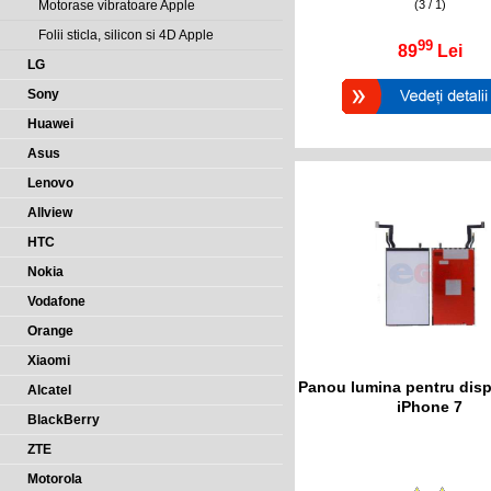
(3 / 1)
Motorase vibratoare Apple
Folii sticla, silicon si 4D Apple
99
89
Lei
LG
Sony
Huawei
Asus
Lenovo
Allview
HTC
Nokia
Vodafone
Orange
Xiaomi
Panou lumina pentru disp
Alcatel
iPhone 7
BlackBerry
ZTE
Motorola