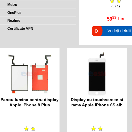
Meizu
(3 / 1)
OnePlus
99
59
Lei
Realme
Certificate VPN
Panou lumina pentru display
Display cu touchscreen si
Apple iPhone 8 Plus
rama Apple iPhone 6S alb