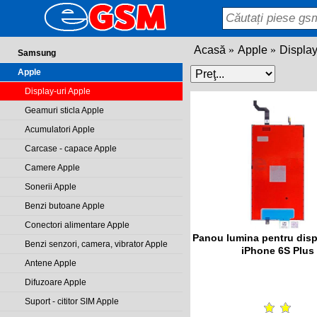
Acasă
Apple
Display
Samsung
Apple
Display-uri Apple
Geamuri sticla Apple
Acumulatori Apple
Carcase - capace Apple
Camere Apple
Sonerii Apple
Benzi butoane Apple
Conectori alimentare Apple
Panou lumina pentru disp
Benzi senzori, camera, vibrator Apple
iPhone 6S Plus
Antene Apple
Difuzoare Apple
Suport - cititor SIM Apple