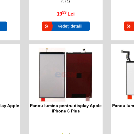
(3 / 1)
99
19
Lei
lay Apple
Panou lumina pentru display Apple
Panou lumi
iPhone 6 Plus