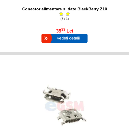
Conector alimentare si date BlackBerry Z10
(3 / 1)
99
39
Lei