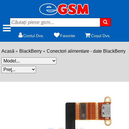
Contul Dvs.
Favorite
Coșul Dvs.
Acasă
BlackBerry
Conectori alimentare - date BlackBerry