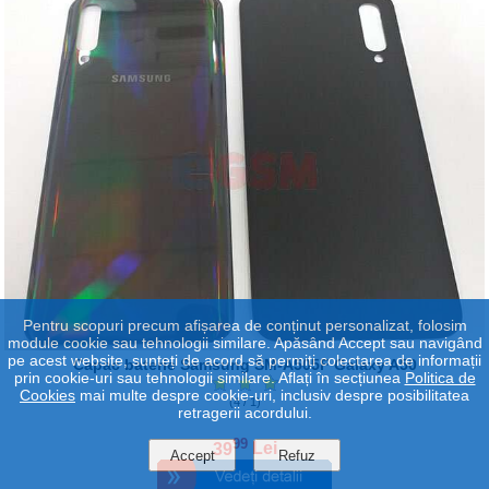
Pentru scopuri precum afișarea de conținut personalizat, folosim
module cookie sau tehnologii similare. Apăsând Accept sau navigând
pe acest website, sunteți de acord să permiți colectarea de informații
Capac baterie Samsung SM-A505F Galaxy A50
prin cookie-uri sau tehnologii similare. Aflați în secțiunea
Politica de
Cookies
mai multe despre cookie-uri, inclusiv despre posibilitatea
(4 / 1)
retragerii acordului.
99
39
Lei