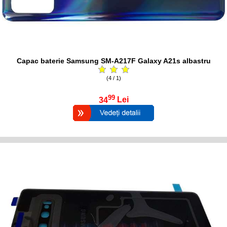
Capac baterie Samsung SM-A217F Galaxy A21s albastru
(4 / 1)
99
34
Lei