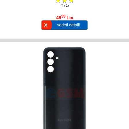
(4 / 1)
99
49
Lei