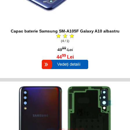
Capac baterie Samsung SM-A105F Galaxy A10 albastru
(4 / 1)
99
49
Lei
99
44
Lei