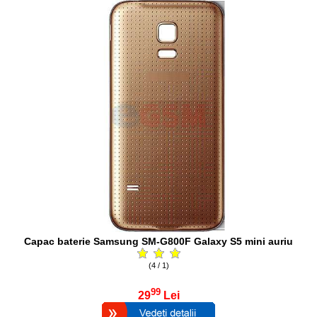
Capac baterie Samsung SM-G800F Galaxy S5 mini auriu
(4 / 1)
99
29
Lei