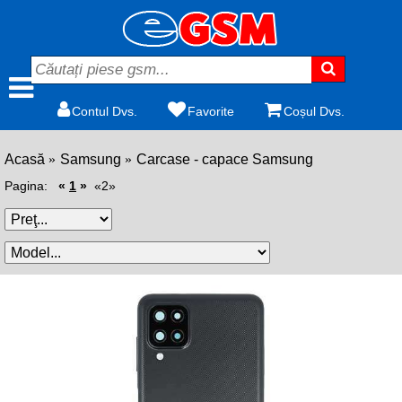
Contul Dvs.
Favorite
Coșul Dvs.
Acasă
Samsung
Carcase - capace Samsung
Pagina:
«
1
»
«2»