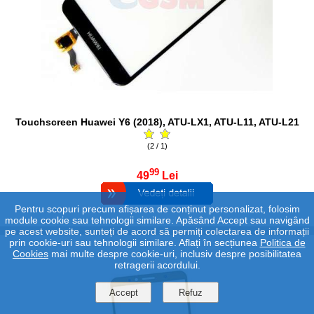
Touchscreen Huawei Y6 (2018), ATU-LX1, ATU-L11, ATU-L21
(2 / 1)
99
49
Lei
Pentru scopuri precum afișarea de conținut personalizat, folosim
module cookie sau tehnologii similare. Apăsând Accept sau navigând
pe acest website, sunteți de acord să permiți colectarea de informații
prin cookie-uri sau tehnologii similare. Aflați în secțiunea
Politica de
Cookies
mai multe despre cookie-uri, inclusiv despre posibilitatea
retragerii acordului.