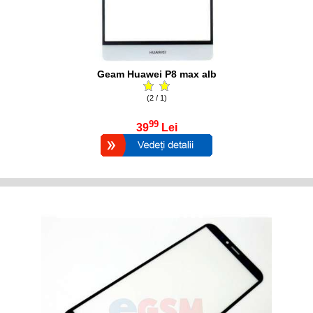
Geam Huawei P8 max alb
(2 / 1)
99
39
Lei