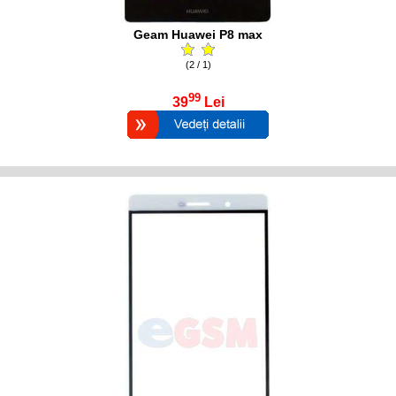
Geam Huawei P8 max
(2 / 1)
99
39
Lei