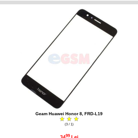
Geam Huawei Honor 8, FRD-L19
(3 / 1)
99
34
Lei