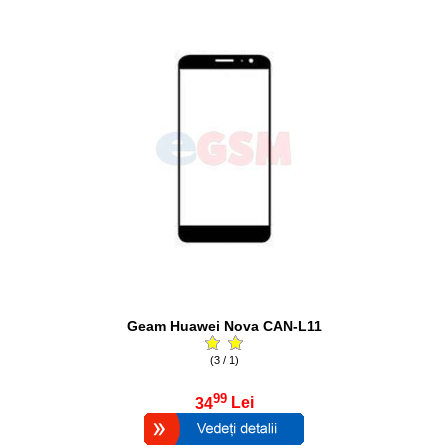
Geam Huawei Nova CAN-L11
(3 / 1)
99
34
Lei