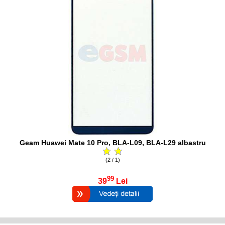
Geam Huawei Mate 10 Pro, BLA-L09, BLA-L29 albastru
(2 / 1)
99
39
Lei