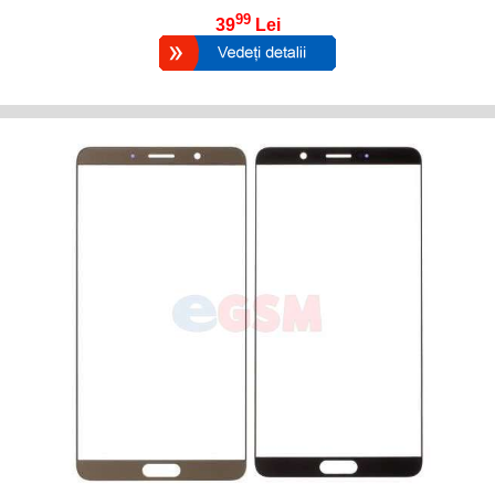
99
39
Lei