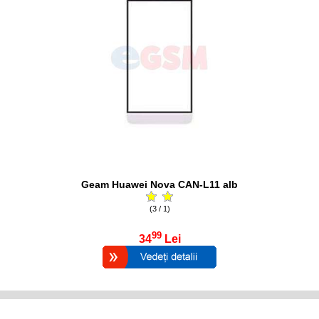
Geam Huawei Nova CAN-L11 alb
(3 / 1)
99
34
Lei