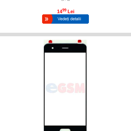
99
14
Lei