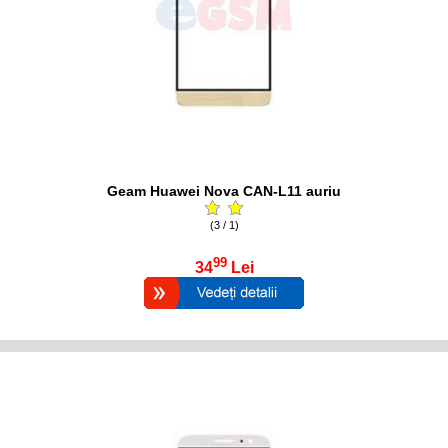
Geam Huawei Nova CAN-L11 auriu
(3 / 1)
99
34
Lei