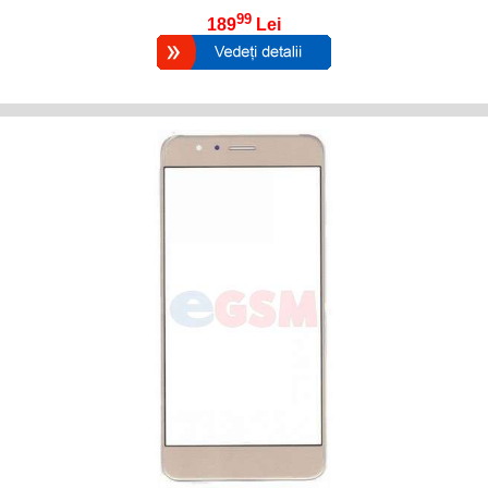
99
189
Lei