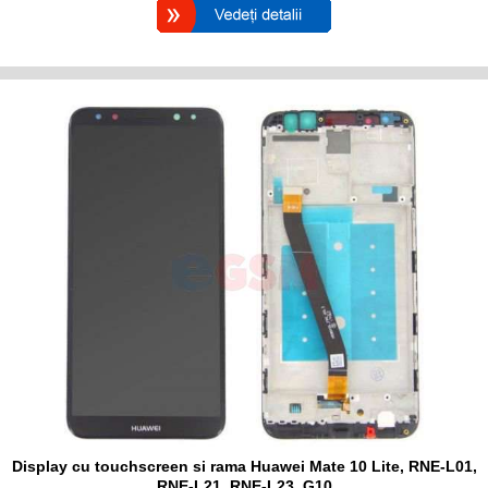
Display cu touchscreen si rama Huawei Mate 10 Lite, RNE-L01,
RNE-L21, RNE-L23, G10