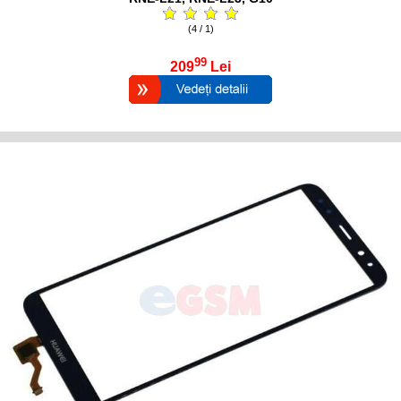
(4 / 1)
99
209
Lei