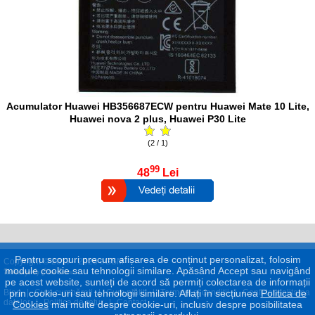
Acumulator Huawei HB356687ECW pentru Huawei Mate 10 Lite,
Huawei nova 2 plus, Huawei P30 Lite
(2 / 1)
99
48
Lei
Pentru scopuri precum afișarea de conținut personalizat, folosim
Copyright © 2017 - 2026 eGSM
module cookie sau tehnologii similare. Apăsând Accept sau navigând
pe acest website, sunteți de acord să permiți colectarea de informații
prin cookie-uri sau tehnologii similare. Aflați în secțiunea
Politica de
Blog
|
Cum cumpăraţi
|
Cum plătiţi
|
Termeni şi condiţii
|
Confidenţialitatea
datelor
|
Politica de retur
|
Contact
Cookies
mai multe despre cookie-uri, inclusiv despre posibilitatea