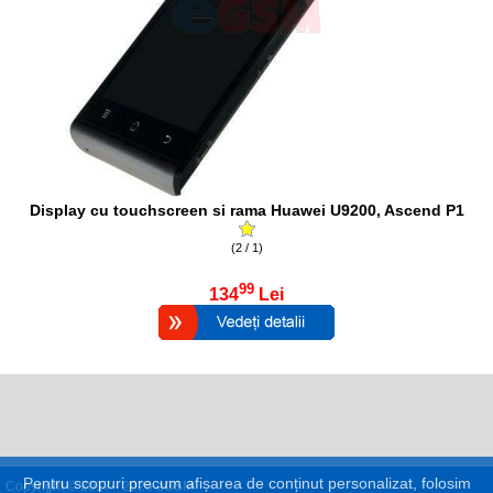
Display cu touchscreen si rama Huawei U9200, Ascend P1
(2 / 1)
99
134
Lei
Pentru scopuri precum afișarea de conținut personalizat, folosim
Copyright © 2017 - 2026 eGSM