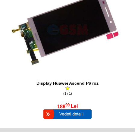
Display Huawei Ascend P6 roz
(1 / 1)
99
188
Lei