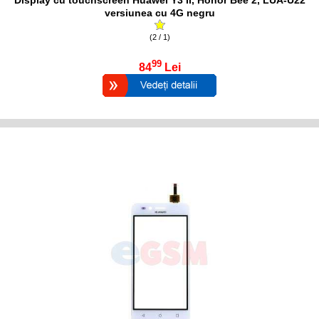
versiunea cu 4G negru
(2 / 1)
99
84
Lei