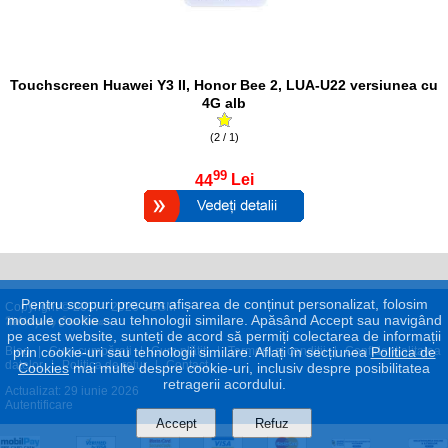
Touchscreen Huawei Y3 II, Honor Bee 2, LUA-U22 versiunea cu
4G alb
(2 / 1)
99
44
Lei
Pentru scopuri precum afișarea de conținut personalizat, folosim
Copyright © 2017 - 2026 eGSM
module cookie sau tehnologii similare. Apăsând Accept sau navigând
pe acest website, sunteți de acord să permiți colectarea de informații
Blog
|
Cum cumpăraţi
|
Cum plătiţi
|
Termeni şi condiţii
|
Confidenţialitatea
prin cookie-uri sau tehnologii similare. Aflați în secțiunea
Politica de
datelor
|
Politica de retur
|
Contact
Cookies
mai multe despre cookie-uri, inclusiv despre posibilitatea
retragerii acordului.
Actualizat: 29 iunie 2026
Autentificare