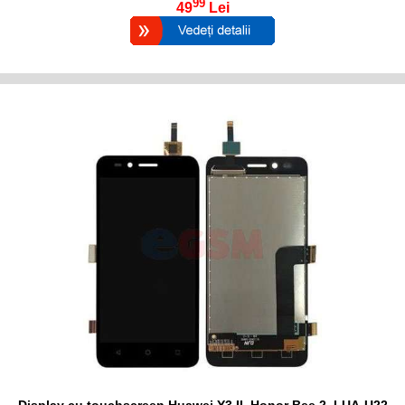
99
49
Lei
Display cu touchscreen Huawei Y3 II, Honor Bee 2, LUA-U22