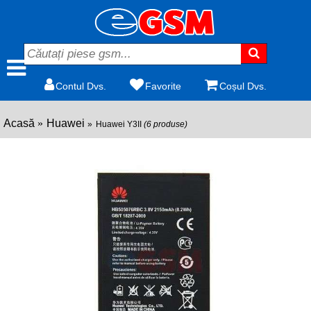
Contul Dvs.
Favorite
Coșul Dvs.
Acasă
Huawei
Huawei Y3II
(6 produse)