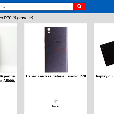
vo P70
(6 produse)
4 pentru
Capac carcasa baterie Lenovo P70
Display cu
o A5000,
(1 / 1)