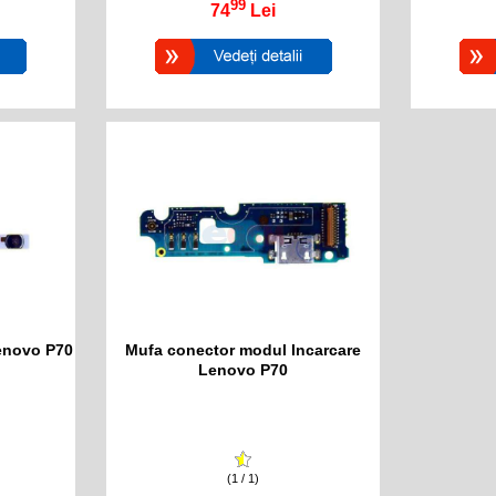
99
74
Lei
enovo P70
Mufa conector modul Incarcare
Lenovo P70
(1 / 1)