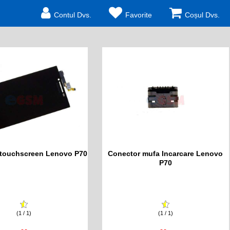
Contul Dvs.
Favorite
Coșul Dvs.
 touchscreen Lenovo P70
Conector mufa Incarcare Lenovo
P70
(1 / 1)
(1 / 1)