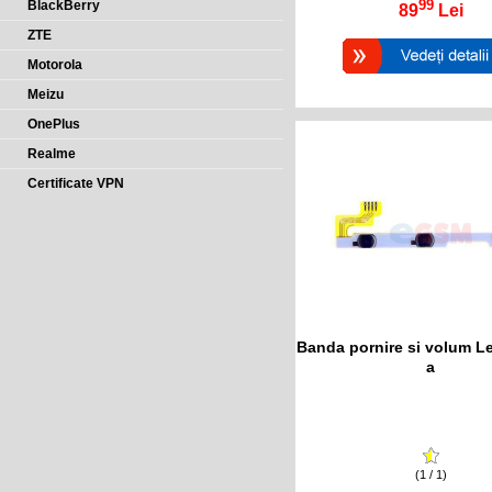
99
BlackBerry
89
Lei
ZTE
Motorola
Meizu
OnePlus
Realme
Certificate VPN
Banda pornire si volum L
a
(1 / 1)