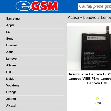
Acasă
Lenovo
Leno
Samsung
Apple
LG
Sony
Huawei
Asus
Lenovo
Allview
HTC
Acumulator Lenovo BL23
Lenovo VIBE P1m, Lenov
Nokia
Lenovo P70
Vodafone
Orange
Xiaomi
(0 / 0)
Alcatel