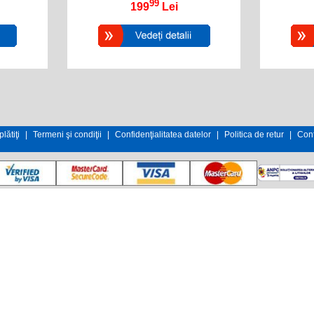
99
199
Lei
lătiţi
|
Termeni şi condiţii
|
Confidenţialitatea datelor
|
Politica de retur
|
Cont