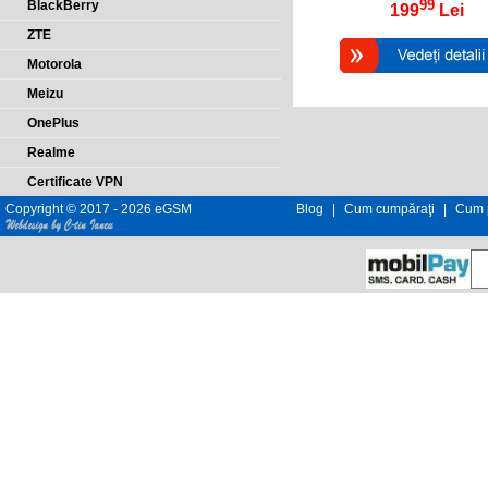
99
BlackBerry
199
Lei
ZTE
Motorola
Meizu
OnePlus
Realme
Certificate VPN
Copyright © 2017 - 2026 eGSM
Blog
|
Cum cumpăraţi
|
Cum p