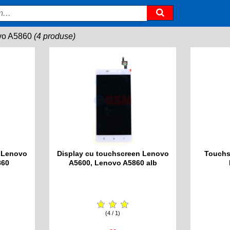
vo A5860
(4 produse)
n Lenovo
Display cu touchscreen Lenovo
Touchs
860
A5600, Lenovo A5860 alb
(4 / 1)