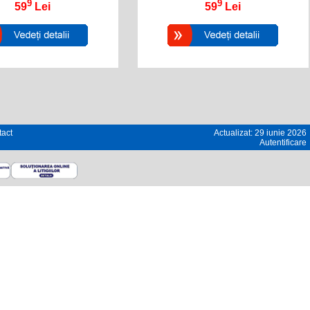
9
9
59
Lei
59
Lei
act
Actualizat: 29 iunie 2026
Autentificare