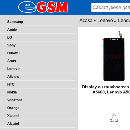
Acasă
Lenovo
Leno
Samsung
Apple
LG
Sony
Huawei
Asus
Lenovo
Allview
HTC
Display cu touchscree
A5600, Lenovo A5
Nokia
Vodafone
Orange
Xiaomi
(1 / 1)
Alcatel