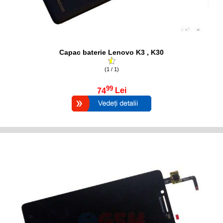
Capac baterie Lenovo K3 , K30
(1 / 1)
99
74
Lei