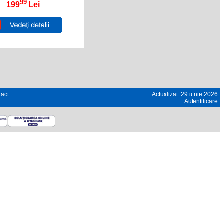
99
199
Lei
act
Actualizat: 29 iunie 2026
Autentificare