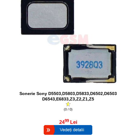
Sonerie Sony D5503,D5803,D5833,D6502,D6503
D6543,E6833,Z3,Z2,Z1,Z5
(0 / 0)
99
24
Lei