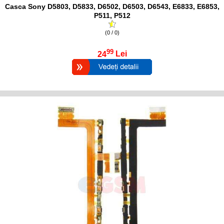
Casca Sony D5803, D5833, D6502, D6503, D6543, E6833, E6853,
P511, P512
(0 / 0)
99
24
Lei