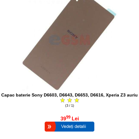
Capac baterie Sony D6603, D6643, D6653, D6616, Xperia Z3 auriu
(3 / 1)
99
39
Lei