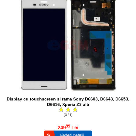
Display cu touchscreen si rama Sony D6603, D6643, D6653,
D6616, Xperia Z3 alb
(3 / 1)
99
249
Lei