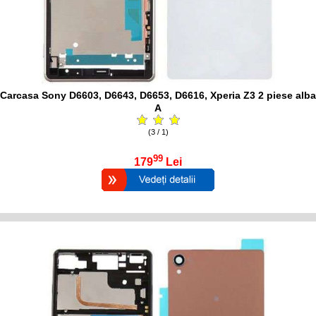
Carcasa Sony D6603, D6643, D6653, D6616, Xperia Z3 2 piese alba
A
(3 / 1)
99
179
Lei