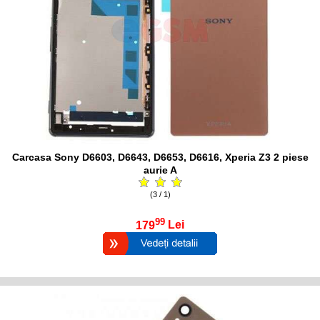
Carcasa Sony D6603, D6643, D6653, D6616, Xperia Z3 2 piese
aurie A
(3 / 1)
99
179
Lei