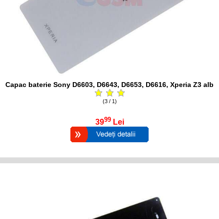
Capac baterie Sony D6603, D6643, D6653, D6616, Xperia Z3 alb
(3 / 1)
99
39
Lei