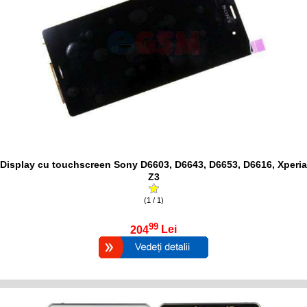
Display cu touchscreen Sony D6603, D6643, D6653, D6616, Xperia
Z3
(1 / 1)
99
204
Lei