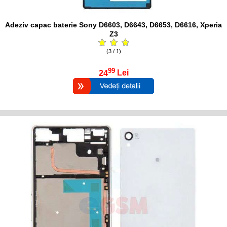
Adeziv capac baterie Sony D6603, D6643, D6653, D6616, Xperia
Z3
(3 / 1)
99
24
Lei