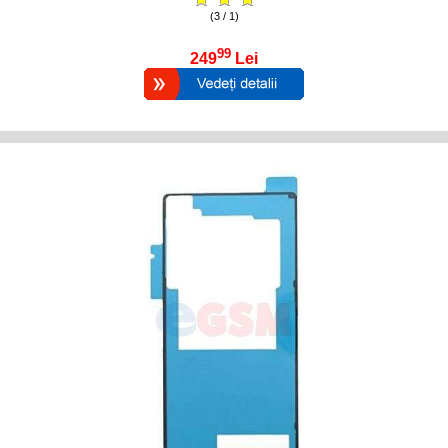
(3 / 1)
99
249
Lei