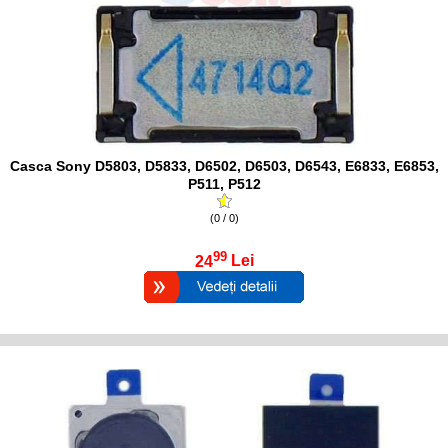
Casca Sony D5803, D5833, D6502, D6503, D6543, E6833, E6853,
P511, P512
(0 / 0)
99
24
Lei