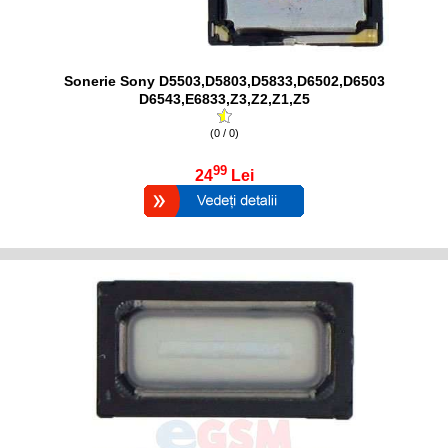
Sonerie Sony D5503,D5803,D5833,D6502,D6503
D6543,E6833,Z3,Z2,Z1,Z5
(0 / 0)
99
24
Lei