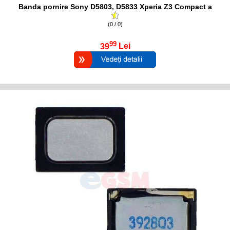
Banda pornire Sony D5803, D5833 Xperia Z3 Compact a
(0 / 0)
99
39
Lei