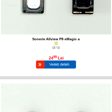
Sonerie Allview P8 eMagic a
(2 / 1)
99
24
Lei