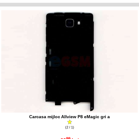
Carcasa mijloc Allview P8 eMagic gri a
(2 / 1)
99