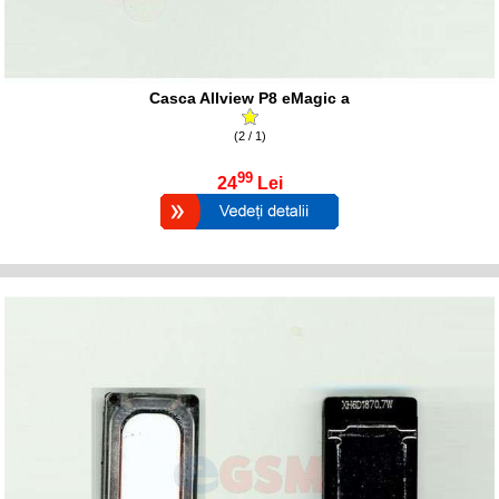
Casca Allview P8 eMagic a
(2 / 1)
99
24
Lei