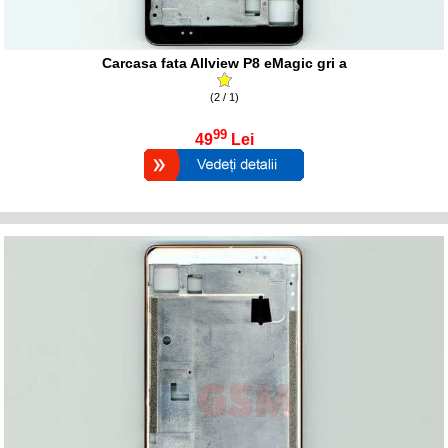
Carcasa fata Allview P8 eMagic gri a
(2 / 1)
99
49
Lei