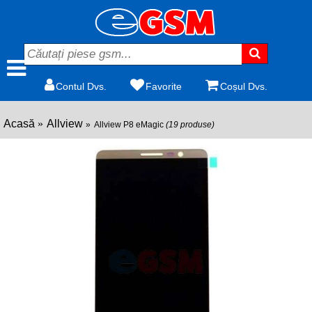
Contul Dvs.
Favorite
Coșul Dvs.
Acasă
Allview
Allview P8 eMagic
(19 produse)