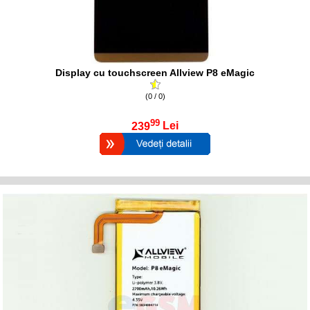
Display cu touchscreen Allview P8 eMagic
(0 / 0)
99
239
Lei