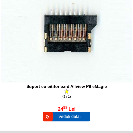
Suport cu cititor card Allview P8 eMagic
(2 / 1)
99
24
Lei