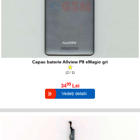
Capac baterie Allview P8 eMagic gri
(2 / 1)
99
34
Lei