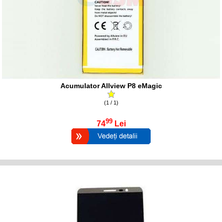
Acumulator Allview P8 eMagic
(1 / 1)
99
74
Lei