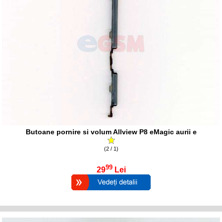
Butoane pornire si volum Allview P8 eMagic aurii e
(2 / 1)
99
29
Lei