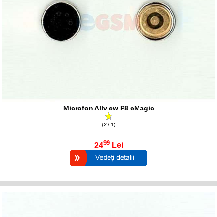
Microfon Allview P8 eMagic
(2 / 1)
99
24
Lei