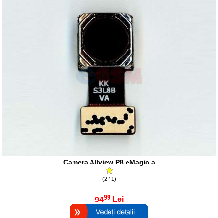
Camera Allview P8 eMagic a
(2 / 1)
99
94
Lei