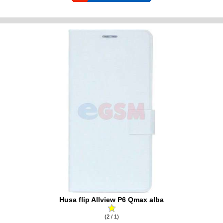
Husa flip Allview P6 Qmax alba
(2 / 1)