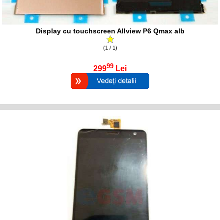
Display cu touchscreen Allview P6 Qmax alb
(1 / 1)
99
299
Lei