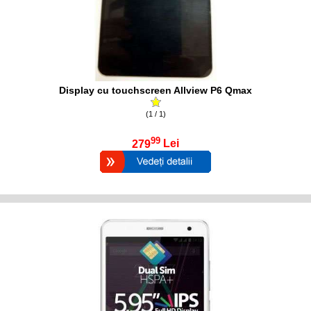
Display cu touchscreen Allview P6 Qmax
(1 / 1)
99
279
Lei