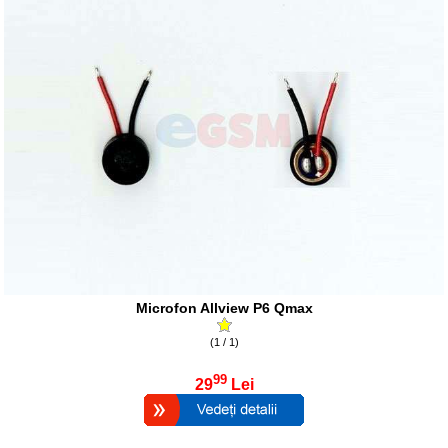
Microfon Allview P6 Qmax
(1 / 1)
99
29
Lei