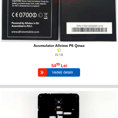
Acumulator Allview P6 Qmax
(1 / 1)
99
54
Lei