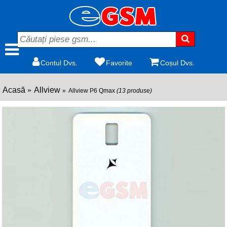
Contul Dvs.
Favorite
Coșul Dvs.
Acasă
Allview
Allview P6 Qmax
(13 produse)