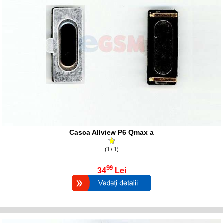
Casca Allview P6 Qmax a
(1 / 1)
99
34
Lei