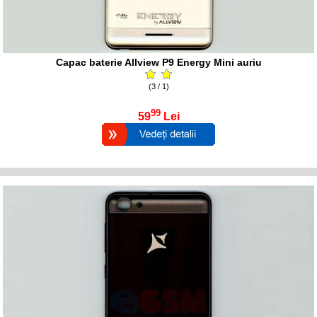
Capac baterie Allview P9 Energy Mini auriu
(3 / 1)
99
59
Lei