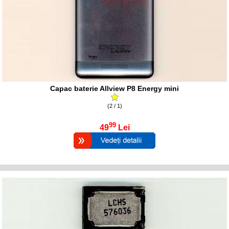
Capac baterie Allview P8 Energy mini
(2 / 1)
99
49
Lei