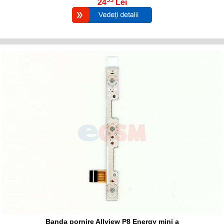
24
Lei
Banda pornire Allview P8 Energy mini a